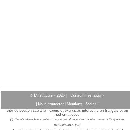
© L'instit.com - 2026 |
Qui sommes nous ?
|
Nous contacter
|
Mentions Légales
|
Site de soutien scolaire - Cours et exercices interactifs en français et en
mathématiques.
(*) Ce site utilise la nouvelle orthographe. Pour en savoir plus :
www.orthographe-
recommandee.info