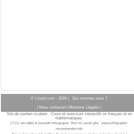
© L'instit.com - 2026 |
Qui sommes nous ?
|
Nous contacter
|
Mentions Légales
|
Site de soutien scolaire - Cours et exercices interactifs en français et en
mathématiques.
(*) Ce site utilise la nouvelle orthographe. Pour en savoir plus :
www.orthographe-
recommandee.info